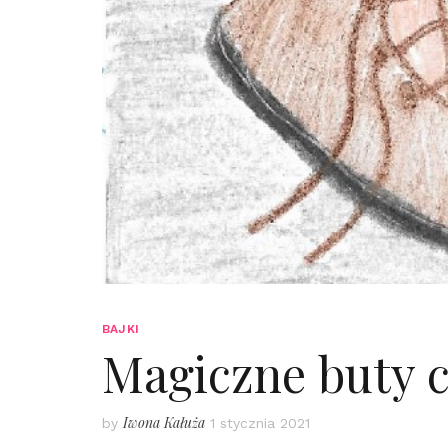
BAJKI
Magiczne buty c
Iwona Kałuża
by
1 stycznia 2021