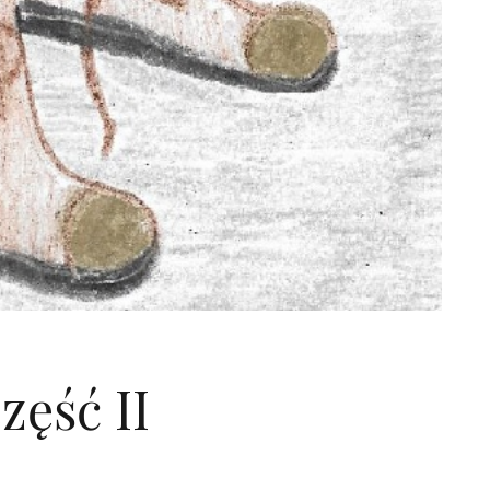
zęść II