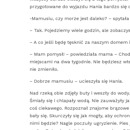
przygotowane do wyjazdu Hania bardzo się
-Mamusiu, czy morze jest daleko? – spytała
– Tak. Pojedziemy wiele godzin, ale zobaczys
– A co jeśli będę tęsknić za naszym domem 
– Mam pomysł! – powiedziała mama – Chodź
miejscami na dwa tygodnie. Nie będziesz wted
nie zmieniło.
– Dobrze mamusiu – ucieszyła się Hania.
Nad rzeką obie zdjęły buty i weszły do wody.
Śmiały się i chlapały wodą. Nie zauważyły j
coś ciekawego. Rozpoznał znajome brązowe b
bały się. Skurczyły się jak mogły, aby ochro
nimi będzie? Nagle poczuły ugryzienie. Pies