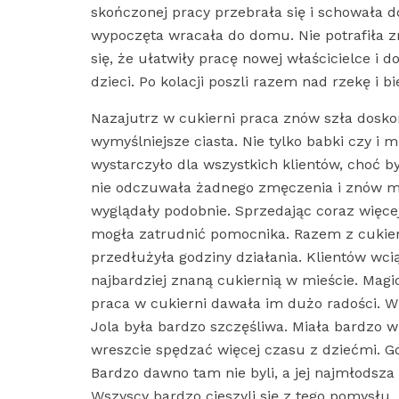
skończonej pracy przebrała się i schowała d
wypoczęta wracała do domu. Nie potrafiła z
się, że ułatwiły pracę nowej właścicielce i d
dzieci. Po kolacji poszli razem nad rzekę i 
Nazajutrz w cukierni praca znów szła doskon
wymyślniejsze ciasta. Nie tylko babki czy i m
wystarczyło dla wszystkich klientów, choć by
nie odczuwała żadnego zmęczenia i znów mog
wyglądały podobnie. Sprzedając coraz więcej 
mogła zatrudnić pomocnika. Razem z cukiern
przedłużyła godziny działania. Klientów wcią
najbardziej znaną cukiernią w mieście. Mag
praca w cukierni dawała im dużo radości. Wk
Jola była bardzo szczęśliwa. Miała bardzo w
wreszcie spędzać więcej czasu z dziećmi. G
Bardzo dawno tam nie byli, a jej najmłodsza
Wszyscy bardzo cieszyli się z tego pomysłu.