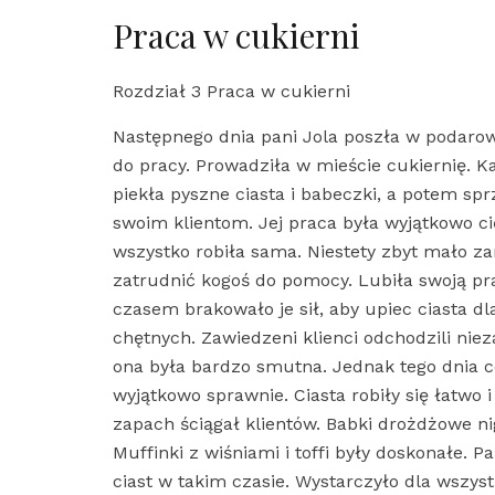
Praca w cukierni
Rozdział 3 Praca w cukierni
Następnego dnia pani Jola poszła w podar
do pracy. Prowadziła w mieście cukiernię. 
piekła pyszne ciasta i babeczki, a potem sp
swoim klientom. Jej praca była wyjątkowo c
wszystko robiła sama. Niestety zbyt mało za
zatrudnić kogoś do pomocy. Lubiła swoją pra
czasem brakowało je sił, aby upiec ciasta dl
chętnych. Zawiedzeni klienci odchodzili niez
ona była bardzo smutna. Jednak tego dnia co
wyjątkowo sprawnie. Ciasta robiły się łatwo i
zapach ściągał klientów. Babki drożdżowe nig
Muffinki z wiśniami i toffi były doskonałe. P
ciast w takim czasie. Wystarczyło dla wszyst