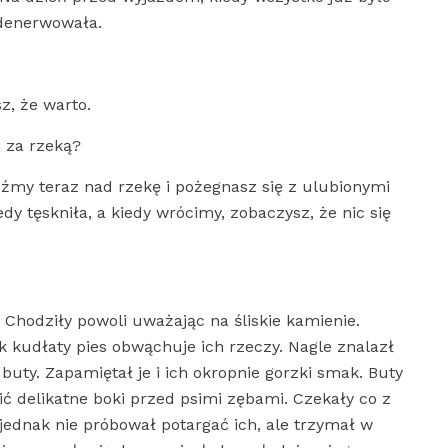
 denerwowała.
z, że warto.
i za rzeką?
my teraz nad rzekę i pożegnasz się z ulubionymi
y tęskniła, a kiedy wrócimy, zobaczysz, że nic się
 Chodziły powoli uważając na śliskie kamienie.
ak kudłaty pies obwąchuje ich rzeczy. Nagle znalazł
uty. Zapamiętał je i ich okropnie gorzki smak. Buty
nić delikatne boki przed psimi zębami. Czekały co z
 jednak nie próbował potargać ich, ale trzymał w