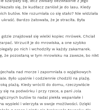
ie szarpały się, lecz zwisały bezwładnie z jego
 Okazało się, że kudłacz zaniósł je do lasu. Kiedy
ch butów. Nie rozumiała co się stało? Nie widziała
ukraść. Bardzo żałowała, że je straciła. Była
, gdzie znajdował się wielki kopiec mrówek. Chciał
szarpać. Wrzucił je do mrowiska, a one szybko
iegały po nich i wchodziły w każdy zakamarek.
się, że pozostaną w tym mrowisku na zawsze, bo nikt
wyjechała nad morze i zapomniała o wyjątkowych
e. Było upalnie i codziennie chodzili na plażę.
oką plażą. Kiedy wrócili do domu, rzeczywiście
y się na podwórku i przy rzece, a pani Jola
agicznych butów to nadal piekła wspaniałe i
 wypieki i wierzyła w swoje możliwości. Dzięki