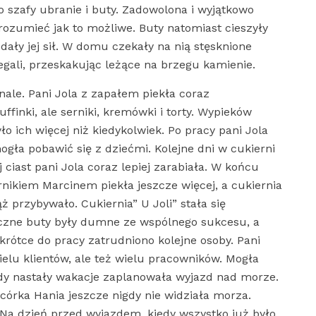
o szafy ubranie i buty. Zadowolona i wyjątkowo
rozumieć jak to możliwe. Buty natomiast cieszyły
odały jej sił. W domu czekały na nią stęsknione
biegali, przeskakując leżące na brzegu kamienie.
ale. Pani Jola z zapałem piekła coraz
uffinki, ale serniki, kremówki i torty. Wypieków
ło ich więcej niż kiedykolwiek. Po pracy pani Jola
ła pobawić się z dziećmi. Kolejne dni w cukierni
ciast pani Jola coraz lepiej zarabiała. W końcu
ikiem Marcinem piekła jeszcze więcej, a cukiernia
ż przybywało. Cukiernia” U Joli” stała się
iczne buty były dumne ze wspólnego sukcesu, a
rótce do pracy zatrudniono kolejne osoby. Pani
ielu klientów, ale też wielu pracowników. Mogła
dy nastały wakacje zaplanowała wyjazd nad morze.
 córka Hania jeszcze nigdy nie widziała morza.
 Na dzień przed wyjazdem, kiedy wszystko już było