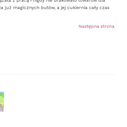
ała z pracą i nigdy nie brakowało towarów dla
ła już magicznych butów, a jej cukiernia cały czas
Następna strona