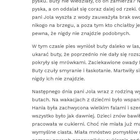
pysku. Buty nie wiedziały, co on zamierza? N
pyska, a on oddalał się coraz dalej od rzeki.
pani Jola wyszła z wody zauważyła brak swoi
nikogo na brzegu, a poza tym kto chciałby je 
pewna, że nigdy nie znajdzie podobnych.
W tym czasie pies wyniósł buty daleko w las
ukarać buty, że poprzednio nie dały się roz
pokryły się mrówkami. Zaciekawione owady b
Buty czuły smyranie i łaskotanie. Martwiły 
nigdy ich nie znajdzie.
Następnego dnia pani Jola wraz z rodziną 
butach. Na wakacjach z dziećmi było wspanial
Hania była zachwycona wielkim falami i szer
wszystko było jak dawniej. Dzieci znów bawił
pracowała w cukierni. Choć nie miała już m
wymyślne ciasta. Miała mnóstwo pomysłów na