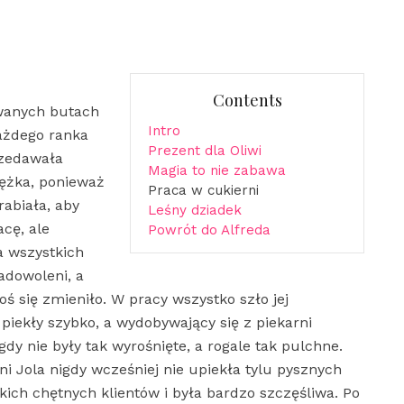
Contents
owanych butach
Intro
Każdego ranka
Prezent dla Oliwi
rzedawała
Magia to nie zabawa
iężka, ponieważ
Praca w cukierni
rabiała, aby
Leśny dziadek
cę, ale
Powrót do Alfreda
a wszystkich
adowoleni, a
ś się zmieniło. W pracy wszystko szło jej
 piekły szybko, a wydobywający się z piekarni
dy nie były tak wyrośnięte, a rogale tak pulchne.
ani Jola nigdy wcześniej nie upiekła tylu pysznych
kich chętnych klientów i była bardzo szczęśliwa. Po