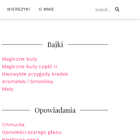
Search
WIERSZYKI
O MNIE
for:
Bajki
Magiczne buty
Magiczne buty część II
Niezwykłe przygody kredek
Aromatek i Smokliwy
Mały
Opowiadania
Chmurka
Opowieści szarego głazu
Niesforna owca