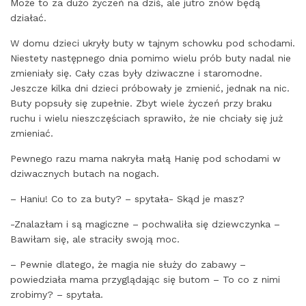
Może to za dużo życzeń na dziś, ale jutro znów będą
działać.
W domu dzieci ukryły buty w tajnym schowku pod schodami.
Niestety następnego dnia pomimo wielu prób buty nadal nie
zmieniały się. Cały czas były dziwaczne i staromodne.
Jeszcze kilka dni dzieci próbowały je zmienić, jednak na nic.
Buty popsuły się zupełnie. Zbyt wiele życzeń przy braku
ruchu i wielu nieszczęściach sprawiło, że nie chciały się już
zmieniać.
Pewnego razu mama nakryła małą Hanię pod schodami w
dziwacznych butach na nogach.
– Haniu! Co to za buty? – spytała- Skąd je masz?
-Znalazłam i są magiczne – pochwaliła się dziewczynka –
Bawiłam się, ale straciły swoją moc.
– Pewnie dlatego, że magia nie służy do zabawy –
powiedziała mama przyglądając się butom – To co z nimi
zrobimy? – spytała.