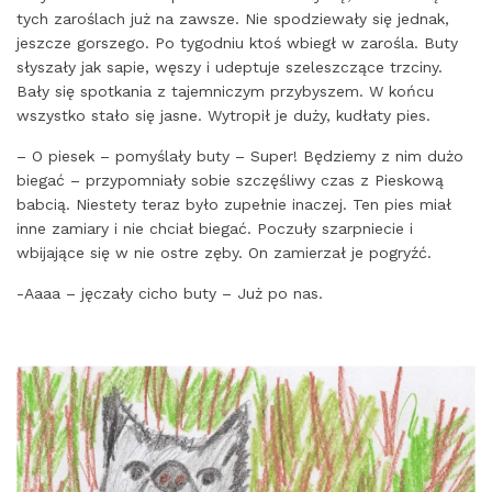
tych zaroślach już na zawsze. Nie spodziewały się jednak,
jeszcze gorszego. Po tygodniu ktoś wbiegł w zarośla. Buty
słyszały jak sapie, węszy i udeptuje szeleszczące trzciny.
Bały się spotkania z tajemniczym przybyszem. W końcu
wszystko stało się jasne. Wytropił je duży, kudłaty pies.
– O piesek – pomyślały buty – Super! Będziemy z nim dużo
biegać – przypomniały sobie szczęśliwy czas z Pieskową
babcią. Niestety teraz było zupełnie inaczej. Ten pies miał
inne zamiary i nie chciał biegać. Poczuły szarpniecie i
wbijające się w nie ostre zęby. On zamierzał je pogryźć.
-Aaaa – jęczały cicho buty – Już po nas.