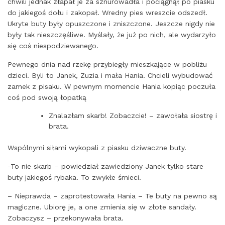
chwili jednak złapał je za sznurowadła i pociągnął po piasku
do jakiegoś dołu i zakopał. Wredny pies wreszcie odszedł.
Ukryte buty były opuszczone i zniszczone. Jeszcze nigdy nie
były tak nieszczęśliwe. Myślały, że już po nich, ale wydarzyło
się coś niespodziewanego.
Pewnego dnia nad rzekę przybiegły mieszkające w pobliżu
dzieci. Byli to Janek, Zuzia i mała Hania. Chcieli wybudować
zamek z pisaku. W pewnym momencie Hania kopiąc poczuła
coś pod swoją łopatką
Znalazłam skarb! Zobaczcie! – zawołała siostrę i
brata.
Wspólnymi siłami wykopali z piasku dziwaczne buty.
-To nie skarb – powiedział zawiedziony Janek tylko stare
buty jakiegoś rybaka. To zwykłe śmieci.
– Nieprawda – zaprotestowała Hania – Te buty na pewno są
magiczne. Ubiorę je, a one zmienia się w złote sandały.
Zobaczysz – przekonywała brata.