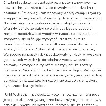
Chwilami szybszy nurt zatapiał je, a potem znów były na
powierzchni. Jeszcze nigdy nie pływały, ale bardzo im się
podobało. Śmiały się i rozkoszowały ciepłą wodą. Przybrały
swój prawdziwy kształt. Znów były dziwaczne i staromodne.
Nie wiedziały co je czeka i do kogo trafią tym razem?
Wierzyły jednak, że dzięki swojej mocy będą przydatne.
Nagle, niespodziewanie wpadły w rybackie sieci. Zaplatane
szamotały się próbując wypłynąć. Niestety było to
niemożliwe. Uwięzione wraz z kilkoma rybami do wieczora
zostały w pułapce. Potem ktoś wyciągnął sieci na brzeg.
Wyrzucone na piasek ryby podskakiwały, a rybak w wysokich
gumowcach wkładał je do wiadra z wodą. Wreszcie
zauważył niezwykłe buty, które cieszyły się, że zostały
uratowane. Niestety ich radość nie trwała długo. Mężczyzna
obejrzał przemoknięte buty, które wyglądały jeszcze bardziej
dziwacznie niż zawsze. Ich czubki spłaszczyły się, a skóra
była szaro- burego koloru.
-Uhh! Wstrętne – powiedział rybak i z rozmachem wyrzucił
je w pobliskie trzciny. Magiczne buty czuły się okropnie. Były
brzydkie i nikomu niepotrzebne. Martwiły się, że zostaną w