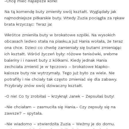
-Chcę mieć najlepsze korki!
Na tą komendę buty zmieniły swój kształt. Wyglądały jak
najmodniejsze piłkarskie buty. Wtedy Zuzia pociągła za rękaw
brata krzycząc: Teraz ja!
Wkrótce zmieniła buty w brokatowe szpilki. Na wysokich
obcasach ledwo stała na piasku,a już Hania wołała, że teraz
ona chce. Dzieci co chwilę zamieniały się butami zmieniając
ich kształt. Wśród życzeń były: różowe tenisówki, srebrne
baleriny i i nawet buty z kółkami. Kiedy jednak Hania
zechciała zmienić je w tęczowo – brokatowe klapko-
kalosze buty nie wytrzymały. Tego już było za wiele. Nie
potrafiły i nie chciały tak często zmieniać się dla zabawy.
Przybrały znów swój dziwaczny kształt.
-O nie! Co ty zrobiłaś – krzyknął Janek – Zepsułaś buty!
-Nie chciałam – zasmuciła się Hania.- Czy zepsuły się na
zawsze? – spytała.
-Nie wiadomo – stwierdziła Zuzia – Weźmy je do domu.